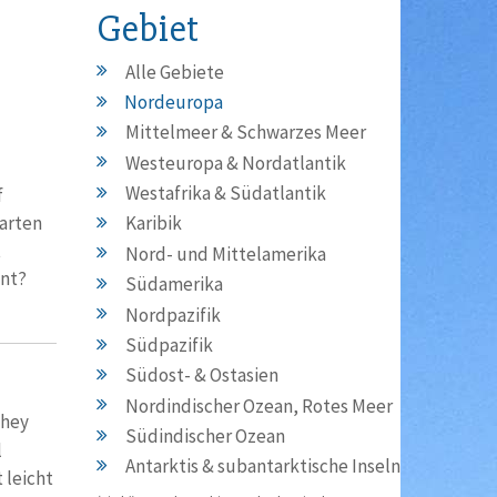
Gebiet
Alle Gebiete
Nordeuropa
Mittelmeer & Schwarzes Meer
Westeuropa & Nordatlantik
Westafrika & Südatlantik
f
arten
Karibik
t
Nord- und Mittelamerika
ent?
Südamerika
Nordpazifik
Südpazifik
Südost- & Ostasien
Nordindischer Ozean, Rotes Meer
phey
Südindischer Ozean
l
Antarktis & subantarktische Inseln
 leicht