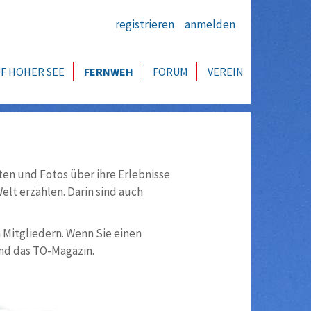
registrieren
anmelden
F HOHER SEE
FERNWEH
FORUM
VEREIN
ten und Fotos über ihre Erlebnisse
lt erzählen. Darin sind auch
n Mitgliedern. Wenn Sie einen
nd das TO-Magazin.