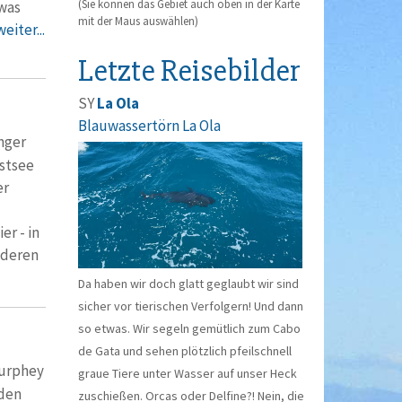
(Sie können das Gebiet auch oben in der Karte
 was
mit der Maus auswählen)
weiter...
Letzte Reisebilder
SY
La Ola
Blauwassertörn La Ola
nger
Ostsee
er
r - in
nderen
Da haben wir doch glatt geglaubt wir sind
sicher vor tierischen Verfolgern! Und dann
so etwas. Wir segeln gemütlich zum Cabo
de Gata und sehen plötzlich pfeilschnell
Curphey
graue Tiere unter Wasser auf unser Heck
 den
zuschießen. Orcas oder Delfine?! Nein, die