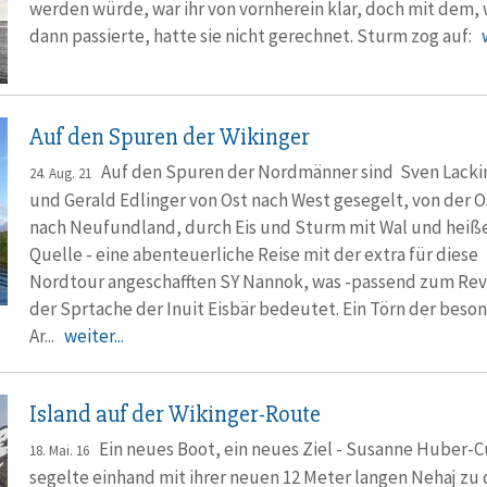
werden würde, war ihr von vornherein klar, doch mit dem,
dann passierte, hatte sie nicht gerechnet. Sturm zog auf:
Auf den Spuren der Wikinger
Auf den Spuren der Nordmänner sind Sven Lacki
24. Aug. 21
und Gerald Edlinger von Ost nach West gesegelt, von der 
nach Neufundland, durch Eis und Sturm mit Wal und heiß
Quelle - eine abenteuerliche Reise mit der extra für diese
Nordtour angeschafften SY Nannok, was -passend zum Revie
der Sprtache der Inuit Eisbär bedeutet. Ein Törn der beso
Ar...
weiter...
Island auf der Wikinger-Route
Ein neues Boot, ein neues Ziel - Susanne Huber-
18. Mai. 16
segelte einhand mit ihrer neuen 12 Meter langen Nehaj zu