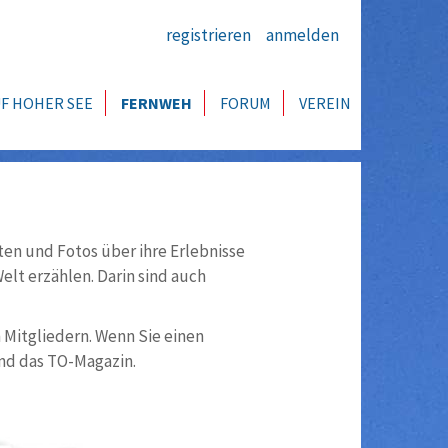
registrieren
anmelden
F HOHER SEE
FERNWEH
FORUM
VEREIN
ten und Fotos über ihre Erlebnisse
lt erzählen. Darin sind auch
n Mitgliedern. Wenn Sie einen
nd das TO-Magazin.