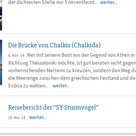
der dichtesten Stelle nur 5 nm entfernt...
weiter...
Die Brücke von Chalkis (Chalkida)
Wer mit seinem Boot aus der Gegend von Athen in
6. Nov. 14
Richtung Thessaloniki möchte, ist gut beraten nicht gege
vorherrschenden Meltemi zu kreuzen, sondern den Weg d
die Meerenge zwischen dem griechischen Festland und der
Euböa zu wählen...
weiter...
Reisebericht der “SY Sturmvogel”
weiter...
18. Mai. 14