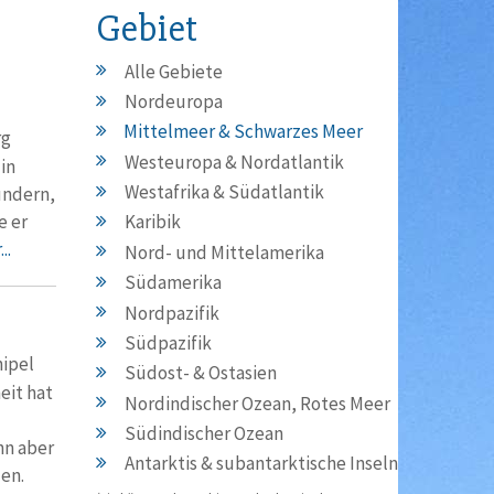
Gebiet
Alle Gebiete
Nordeuropa
Mittelmeer & Schwarzes Meer
rg
Westeuropa & Nordatlantik
in
Westafrika & Südatlantik
undern,
e er
Karibik
..
Nord- und Mittelamerika
Südamerika
Nordpazifik
Südpazifik
hipel
Südost- & Ostasien
eit hat
Nordindischer Ozean, Rotes Meer
Südindischer Ozean
nn aber
Antarktis & subantarktische Inseln
den.