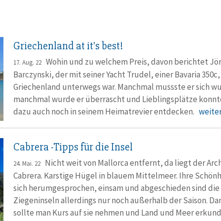
Griechenland at it's best!
Wohin und zu welchem Preis, davon berichtet Jö
17. Aug. 22
Barczynski, der mit seiner Yacht Trudel, einer Bavaria 350c, 
Griechenland unter­wegs war. Manchmal mussste er sich w
manchmal wurde er überrascht und Lieblings­plätze konnt
dazu auch noch in seinem Heimat­revier entdecken.
weiter.
Cabrera -Tipps für die Insel
Nicht weit von Mallorca entfernt, da liegt der Arc
24. Mai. 22
Cabrera. Karstige Hügel in blau­em Mittel­meer. Ihre Schön­h
sich herum­ge­sprochen, einsam und abge­schieden sind die
Ziegen­inseln aller­dings nur noch außer­halb der Saison. Da
sollte man Kurs auf sie nehmen und Land und Meer erkun