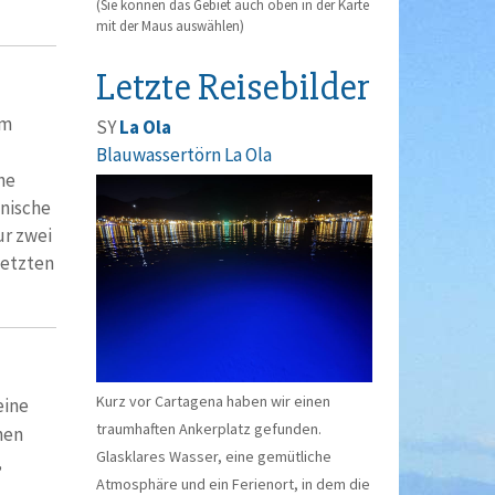
(Sie können das Gebiet auch oben in der Karte
mit der Maus auswählen)
Letzte Reisebilder
em
SY
La Ola
Blauwassertörn La Ola
he
enische
ur zwei
letzten
Kurz vor Cartagena haben wir einen
eine
traumhaften Ankerplatz gefunden.
hen
Glasklares Wasser, eine gemütliche
,
Atmosphäre und ein Ferienort, in dem die