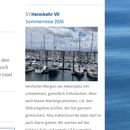
SY
Heimkehr VII
Sommerreise 2026
n den
urch
 Insel
Herrlicher Morgen am Ankerplatz mit
schwimmen, gemütlich frühstücken. Aber
auch kleine Wartungsarbeiten, z.B. den
Öldruckgeber prüfen, der hat gestern
gemeckert. Aha, Kabel lose! Na dann darf er
auch Alarm geben. Wir warten auf die
richtige Tide und segeln 17 Seemeilen