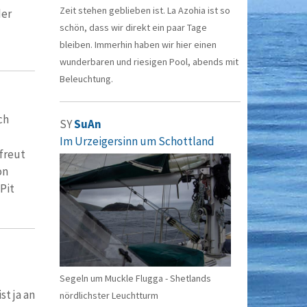
Zeit stehen geblieben ist. La Azohia ist so
der
schön, dass wir direkt ein paar Tage
bleiben. Immerhin haben wir hier einen
wunderbaren und riesigen Pool, abends mit
Beleuchtung.
ch
SY
SuAn
Im Urzeigersinn um Schottland
freut
on
Pit
Segeln um Muckle Flugga - Shetlands
st ja an
nördlichster Leuchtturm