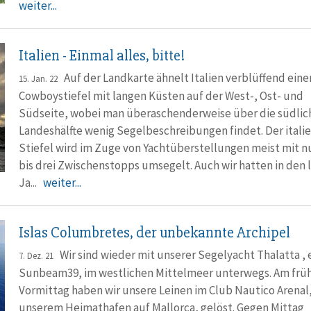
weiter...
Italien - Einmal alles, bitte!
Auf der Landkarte ähnelt Italien verblüffend ein
15. Jan. 22
Cowboystiefel mit langen Küsten auf der West-, Ost- und
Südseite, wobei man überaschenderweise über die südlic
Landeshälfte wenig Segelbeschreibungen findet. Der itali
Stiefel wird im Zuge von Yachtüberstellungen meist mit n
bis drei Zwischenstopps umsegelt. Auch wir hatten in den 
Ja...
weiter...
Islas Columbretes, der unbekannte Archipel
Wir sind wieder mit unserer Segelyacht Thalatta , 
7. Dez. 21
Sunbeam39, im westlichen Mittelmeer unterwegs. Am frü
Vormittag haben wir unsere Leinen im Club Nautico Arenal
unserem Heimathafen auf Mallorca, gelöst. Gegen Mittag