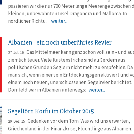
passieren wir die nur 700 Meter lange Meerenge zwischen 
kleinen, unbewohnten Insel Dragonera und Mallorca. In
nördlicher Richtu...
weiter...
Albanien - ein noch unberührtes Revier
Das Mittelmeer kann ganz schön voll sein - und au
27. Jul. 16
ziemlich teuer. Viele Küstenstriche sind außerdem aus
politischen Gründen Seglern nicht mehr zu empfehlen. Da 
man sich, wenn einer sein Entdeckungsgen aktiviert und v
einem noch neuen, unerschlossenen Segelrvier berichtet. 
Dörnfeld war in Albanien unterwegs:
weiter...
Segeltörn Korfu im Oktober 2015
Gedanken vor dem Törn: Was wird uns erwarten,
20. Dez. 15
Griechenland in der Finanzkrise, Flüchtlinge aus Albanien, i