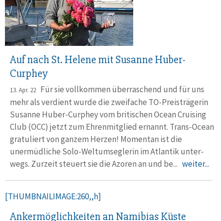
Auf nach St. Helene mit Susanne Huber-
Curphey
Für sie vollkommen überraschend und für uns
13. Apr. 22
mehr als verdient wurde die zwei­fache TO-Preis­trägerin
Susanne Huber-Curphey vom briti­schen Ocean Cruising
Club (OCC) jetzt zum Ehren­mitglied ernannt. Trans-Ocean
gratuliert von ganzem Herzen! Momentan ist die
unermüdliche Solo-Welt­umseg­lerin im Atlantik unter­
wegs. Zurzeit steuert sie die Azoren an und be...
weiter...
[THUMBNAILIMAGE:260,,h]
Ankermöglichkeiten an Namibias Küste