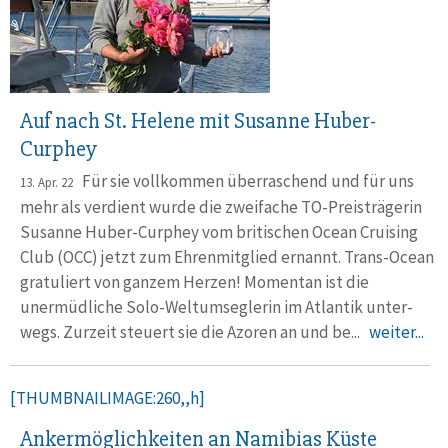
Auf nach St. Helene mit Susanne Huber-
Curphey
Für sie vollkommen überraschend und für uns
13. Apr. 22
mehr als verdient wurde die zwei­fache TO-Preis­trägerin
Susanne Huber-Curphey vom briti­schen Ocean Cruising
Club (OCC) jetzt zum Ehren­mitglied ernannt. Trans-Ocean
gratuliert von ganzem Herzen! Momentan ist die
unermüdliche Solo-Welt­umseg­lerin im Atlantik unter­
wegs. Zurzeit steuert sie die Azoren an und be...
weiter...
[THUMBNAILIMAGE:260,,h]
Ankermöglichkeiten an Namibias Küste