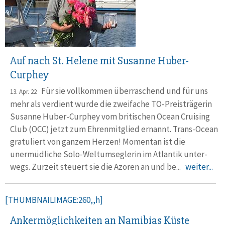
Auf nach St. Helene mit Susanne Huber-
Curphey
Für sie vollkommen überraschend und für uns
13. Apr. 22
mehr als verdient wurde die zwei­fache TO-Preis­trägerin
Susanne Huber-Curphey vom briti­schen Ocean Cruising
Club (OCC) jetzt zum Ehren­mitglied ernannt. Trans-Ocean
gratuliert von ganzem Herzen! Momentan ist die
unermüdliche Solo-Welt­umseg­lerin im Atlantik unter­
wegs. Zurzeit steuert sie die Azoren an und be...
weiter...
[THUMBNAILIMAGE:260,,h]
Ankermöglichkeiten an Namibias Küste