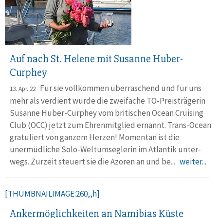
Auf nach St. Helene mit Susanne Huber-
Curphey
Für sie vollkommen überraschend und für uns
13. Apr. 22
mehr als verdient wurde die zwei­fache TO-Preis­trägerin
Susanne Huber-Curphey vom briti­schen Ocean Cruising
Club (OCC) jetzt zum Ehren­mitglied ernannt. Trans-Ocean
gratuliert von ganzem Herzen! Momentan ist die
unermüdliche Solo-Welt­umseg­lerin im Atlantik unter­
wegs. Zurzeit steuert sie die Azoren an und be...
weiter...
[THUMBNAILIMAGE:260,,h]
Ankermöglichkeiten an Namibias Küste