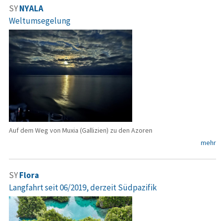
SY
NYALA
Weltumsegelung
Auf dem Weg von Muxia (Gallizien) zu den Azoren
mehr
SY
Flora
Langfahrt seit 06/2019, derzeit Südpazifik