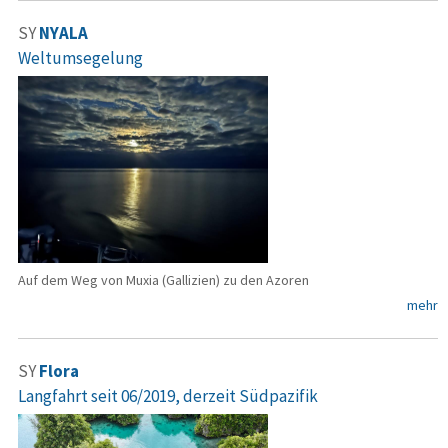
SY
NYALA
Weltumsegelung
Auf dem Weg von Muxia (Gallizien) zu den Azoren
mehr
SY
Flora
Langfahrt seit 06/2019, derzeit Südpazifik