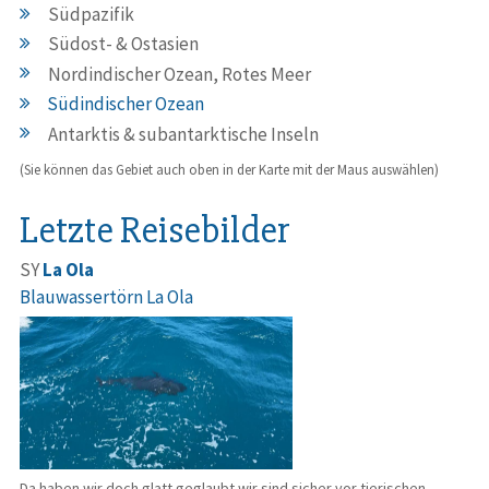
Südpazifik
Südost- & Ostasien
Nordindischer Ozean, Rotes Meer
Südindischer Ozean
Antarktis & subantarktische Inseln
(Sie können das Gebiet auch oben in der Karte mit der Maus auswählen)
Letzte Reisebilder
SY
La Ola
Blauwassertörn La Ola
Da haben wir doch glatt geglaubt wir sind sicher vor tierischen