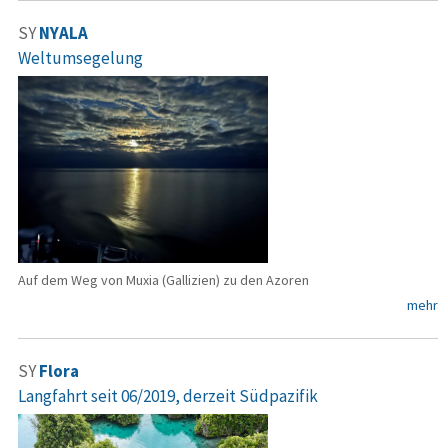
SY
NYALA
Weltumsegelung
Auf dem Weg von Muxia (Gallizien) zu den Azoren
mehr
SY
Flora
Langfahrt seit 06/2019, derzeit Südpazifik