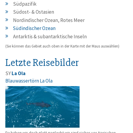
Südpazifik
Südost- & Ostasien
Nordindischer Ozean, Rotes Meer
Südindischer Ozean
Antarktis & subantarktische Inseln
(Sie können das Gebiet auch oben in der Karte mit der Maus auswählen)
Letzte Reisebilder
SY
La Ola
Blauwassertörn La Ola
Da haben wir doch glatt geglaubt wir sind sicher vor tierischen