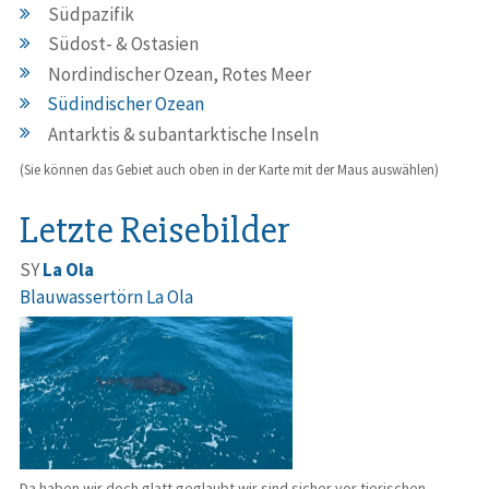
Südpazifik
Südost- & Ostasien
Nordindischer Ozean, Rotes Meer
Südindischer Ozean
Antarktis & subantarktische Inseln
(Sie können das Gebiet auch oben in der Karte mit der Maus auswählen)
Letzte Reisebilder
SY
La Ola
Blauwassertörn La Ola
Da haben wir doch glatt geglaubt wir sind sicher vor tierischen