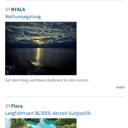
SY
NYALA
Weltumsegelung
Auf dem Weg von Muxia (Gallizien) zu den Azoren
mehr
SY
Flora
Langfahrt seit 06/2019, derzeit Südpazifik