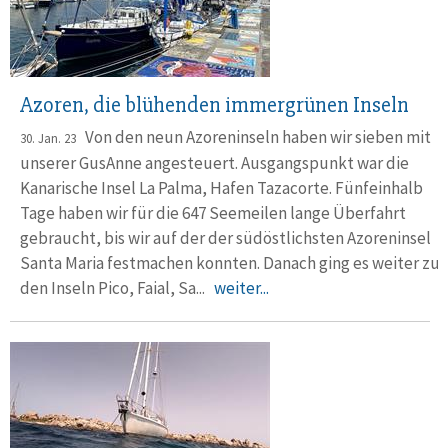
Azoren, die blühenden immergrünen Inseln
Von den neun Azoreninseln haben wir sieben mit
30. Jan. 23
unserer GusAnne angesteuert. Ausgangs­punkt war die
Kana­rische Insel La Palma, Ha­fen Tazacorte. Fünfeinhalb
Tage haben wir für die 647 See­mei­len lange Über­fahrt
gebraucht, bis wir auf der der südöst­lichsten Azoren­insel
Santa Maria fest­machen konnten. Danach ging es weiter zu
den Inseln Pico, Faial, Sa...
weiter...