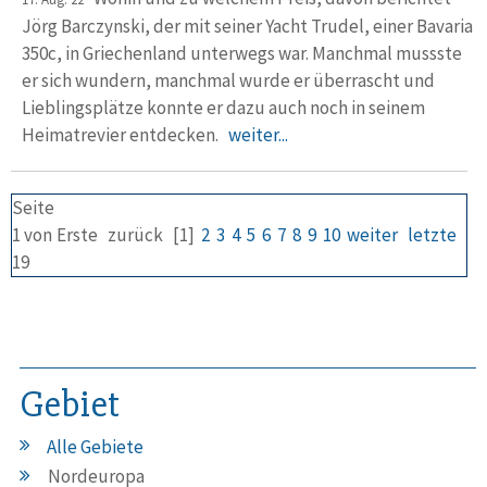
Jörg Barczynski, der mit seiner Yacht Trudel, einer Bavaria
350c, in Griechenland unter­wegs war. Manchmal mussste
er sich wundern, manchmal wurde er überrascht und
Lieblings­plätze konnte er dazu auch noch in seinem
Heimat­revier entdecken.
weiter...
Seite
1 von
Erste
zurück
[1]
2
3
4
5
6
7
8
9
10
weiter
letzte
19
Gebiet
Alle Gebiete
Nordeuropa