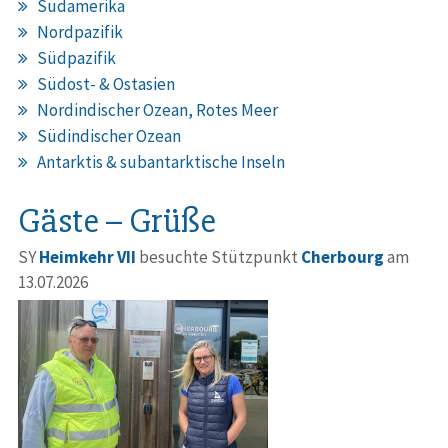
Südamerika
Nordpazifik
Südpazifik
Südost- & Ostasien
Nordindischer Ozean, Rotes Meer
Südindischer Ozean
Antarktis & subantarktische Inseln
Gäste – Grüße
SY
Heimkehr VII
besuchte Stützpunkt
Cherbourg
am
13.07.2026