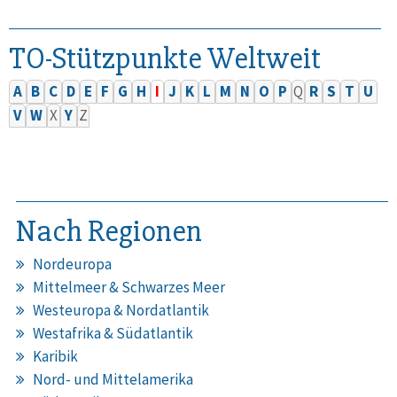
TO-Stützpunkte Weltweit
A
B
C
D
E
F
G
H
I
J
K
L
M
N
O
P
Q
R
S
T
U
V
W
X
Y
Z
Nach Regionen
Nordeuropa
Mittelmeer & Schwarzes Meer
Westeuropa & Nordatlantik
Westafrika & Südatlantik
Karibik
Nord- und Mittelamerika