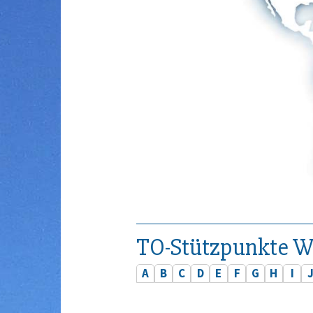
TO-Stützpunkte W
A
B
C
D
E
F
G
H
I