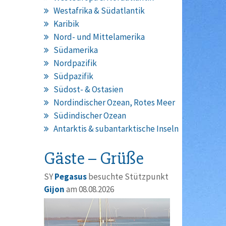
Westafrika & Südatlantik
Karibik
Nord- und Mittelamerika
Südamerika
Nordpazifik
Südpazifik
Südost- & Ostasien
Nordindischer Ozean, Rotes Meer
Südindischer Ozean
Antarktis & subantarktische Inseln
Gäste – Grüße
SY
Pegasus
besuchte Stützpunkt
Gijon
am 08.08.2026