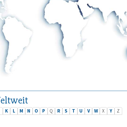
eltweit
J
K
L
M
N
O
P
Q
R
S
T
U
V
W
X
Y
Z