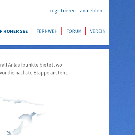
registrieren
anmelden
F HOHER SEE
FERNWEH
FORUM
VEREIN
all Anlaufpunkte bietet, wo
vor die nächste Etappe ansteht.