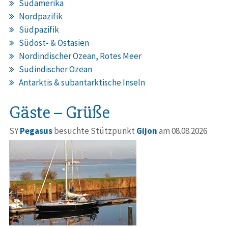
Südamerika
Nordpazifik
Südpazifik
Südost- & Ostasien
Nordindischer Ozean, Rotes Meer
Südindischer Ozean
Antarktis & subantarktische Inseln
Gäste – Grüße
SY
Pegasus
besuchte Stützpunkt
Gijon
am 08.08.2026