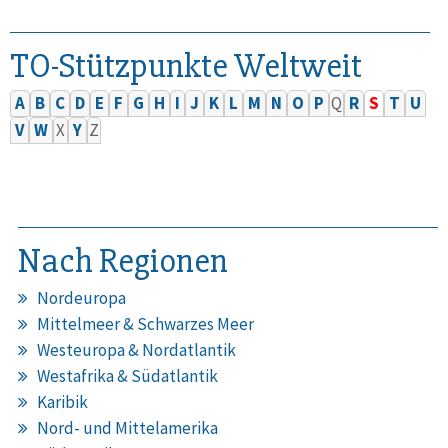
TO-Stützpunkte Weltweit
A
B
C
D
E
F
G
H
I
J
K
L
M
N
O
P
Q
R
S
T
U
V
W
X
Y
Z
Nach Regionen
Nordeuropa
Mittelmeer & Schwarzes Meer
Westeuropa & Nordatlantik
Westafrika & Südatlantik
Karibik
Nord- und Mittelamerika