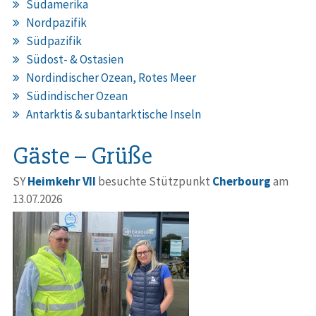
Südamerika
Nordpazifik
Südpazifik
Südost- & Ostasien
Nordindischer Ozean, Rotes Meer
Südindischer Ozean
Antarktis & subantarktische Inseln
Gäste – Grüße
SY
Heimkehr VII
besuchte Stützpunkt
Cherbourg
am
13.07.2026