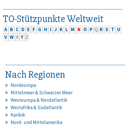
TO-Stützpunkte Weltweit
A
B
C
D
E
F
G
H
I
J
K
L
M
N
O
P
Q
R
S
T
U
V
W
X
Y
Z
Nach Regionen
Nordeuropa
Mittelmeer & Schwarzes Meer
Westeuropa & Nordatlantik
Westafrika & Südatlantik
Karibik
Nord- und Mittelamerika