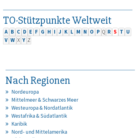
TO-Stützpunkte Weltweit
A
B
C
D
E
F
G
H
I
J
K
L
M
N
O
P
Q
R
S
T
U
V
W
X
Y
Z
Nach Regionen
Nordeuropa
Mittelmeer & Schwarzes Meer
Westeuropa & Nordatlantik
Westafrika & Südatlantik
Karibik
Nord- und Mittelamerika