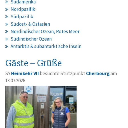
Südamerika
Nordpazifik
Südpazifik
Südost- & Ostasien
Nordindischer Ozean, Rotes Meer
Südindischer Ozean
Antarktis & subantarktische Inseln
Gäste – Grüße
SY
Heimkehr VII
besuchte Stützpunkt
Cherbourg
am
13.07.2026