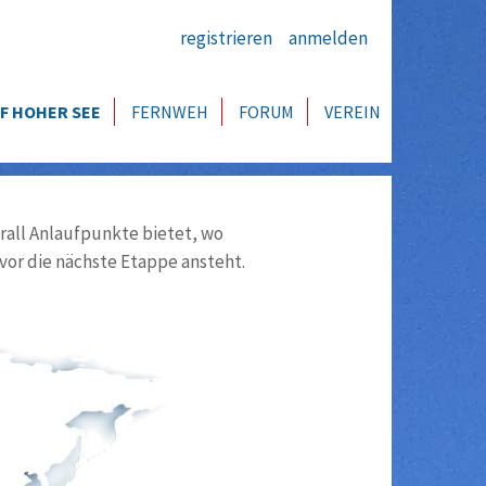
registrieren
anmelden
F HOHER SEE
FERNWEH
FORUM
VEREIN
all Anlaufpunkte bietet, wo
vor die nächste Etappe ansteht.