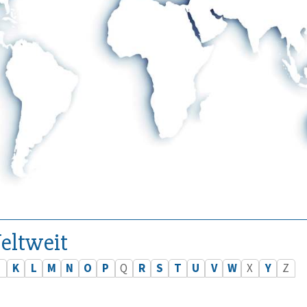
eltweit
J
K
L
M
N
O
P
Q
R
S
T
U
V
W
X
Y
Z