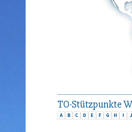
TO-Stützpunkte W
A
B
C
D
E
F
G
H
I