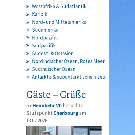
Westafrika & Südatlantik
Karibik
Nord- und Mittelamerika
Südamerika
Nordpazifik
Südpazifik
Südost- & Ostasien
Nordindischer Ozean, Rotes Meer
Südindischer Ozean
Antarktis & subantarktische Inseln
Gäste – Grüße
SY
Heimkehr VII
besuchte
Stützpunkt
Cherbourg
am
13.07.2026