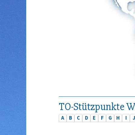
TO-Stützpunkte W
A
B
C
D
E
F
G
H
I