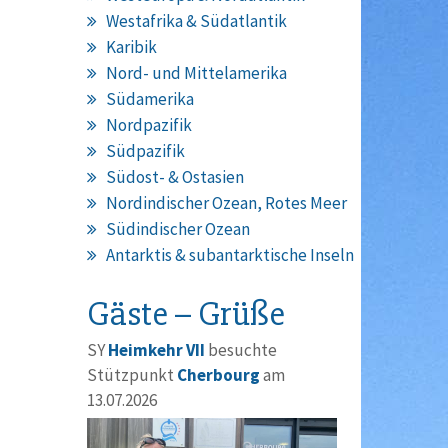
Westafrika & Südatlantik
Karibik
Nord- und Mittelamerika
Südamerika
Nordpazifik
Südpazifik
Südost- & Ostasien
Nordindischer Ozean, Rotes Meer
Südindischer Ozean
Antarktis & subantarktische Inseln
Gäste – Grüße
SY
Heimkehr VII
besuchte
Stützpunkt
Cherbourg
am
13.07.2026