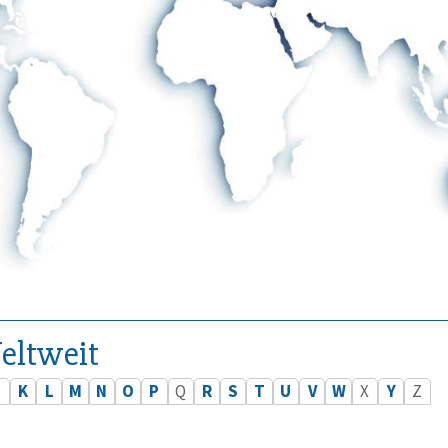
eltweit
J
K
L
M
N
O
P
Q
R
S
T
U
V
W
X
Y
Z