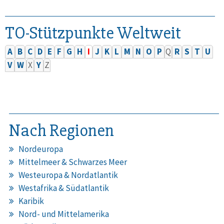
TO-Stützpunkte Weltweit
A
B
C
D
E
F
G
H
I
J
K
L
M
N
O
P
Q
R
S
T
U
V
W
X
Y
Z
Nach Regionen
Nordeuropa
Mittelmeer & Schwarzes Meer
Westeuropa & Nordatlantik
Westafrika & Südatlantik
Karibik
Nord- und Mittelamerika