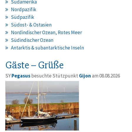
Südamerika
Nordpazifik
Südpazifik
Südost- & Ostasien
Nordindischer Ozean, Rotes Meer
Südindischer Ozean
Antarktis & subantarktische Inseln
Gäste – Grüße
SY
Pegasus
besuchte Stützpunkt
Gijon
am 08.08.2026