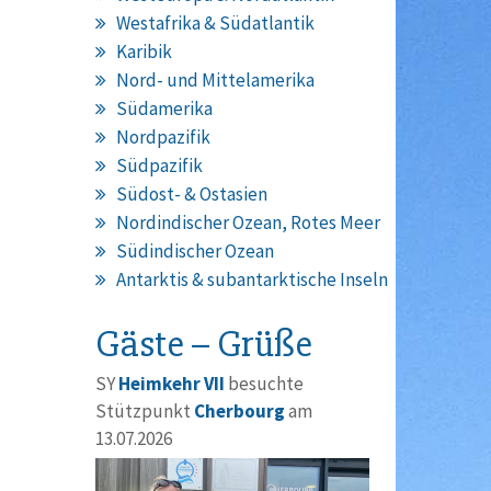
Westafrika & Südatlantik
Karibik
Nord- und Mittelamerika
Südamerika
Nordpazifik
Südpazifik
Südost- & Ostasien
Nordindischer Ozean, Rotes Meer
Südindischer Ozean
Antarktis & subantarktische Inseln
Gäste – Grüße
SY
Heimkehr VII
besuchte
Stützpunkt
Cherbourg
am
13.07.2026