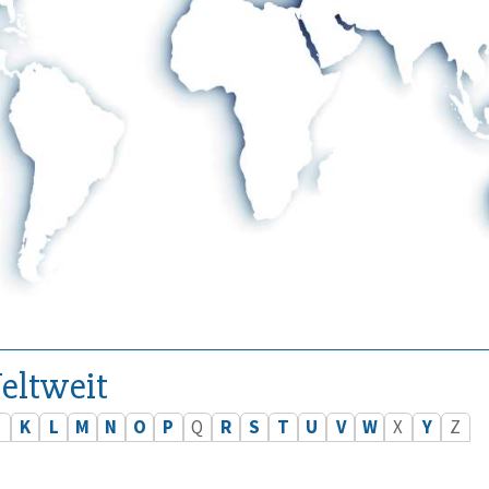
eltweit
J
K
L
M
N
O
P
Q
R
S
T
U
V
W
X
Y
Z