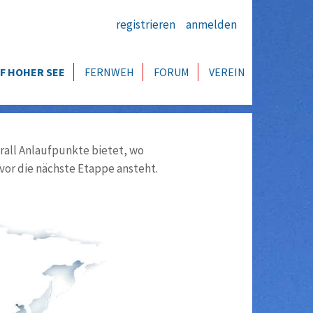
registrieren
anmelden
F HOHER SEE
FERNWEH
FORUM
VEREIN
all Anlaufpunkte bietet, wo
vor die nächste Etappe ansteht.