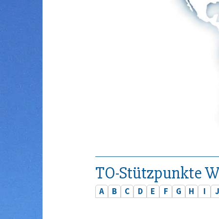
TO-Stützpunkte W
A
B
C
D
E
F
G
H
I