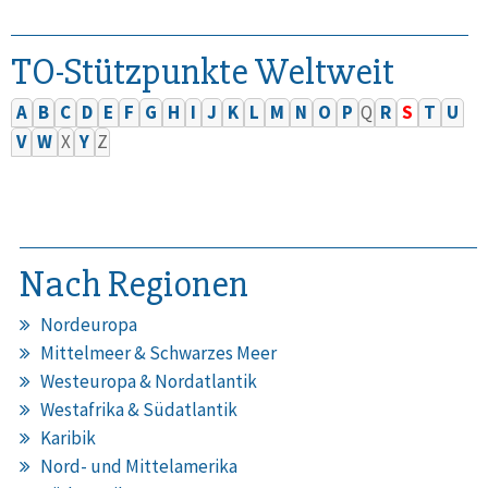
TO-Stützpunkte Weltweit
A
B
C
D
E
F
G
H
I
J
K
L
M
N
O
P
Q
R
S
T
U
V
W
X
Y
Z
Nach Regionen
Nordeuropa
Mittelmeer & Schwarzes Meer
Westeuropa & Nordatlantik
Westafrika & Südatlantik
Karibik
Nord- und Mittelamerika