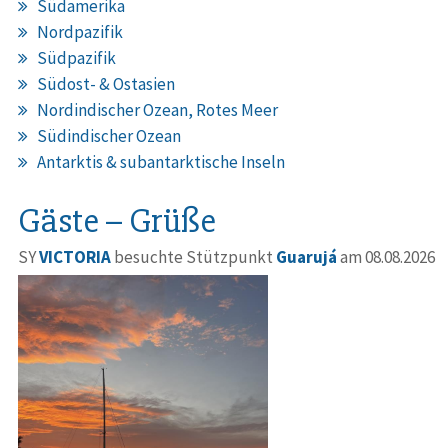
Südamerika
Nordpazifik
Südpazifik
Südost- & Ostasien
Nordindischer Ozean, Rotes Meer
Südindischer Ozean
Antarktis & subantarktische Inseln
Gäste – Grüße
SY
VICTORIA
besuchte Stützpunkt
Guarujá
am 08.08.2026