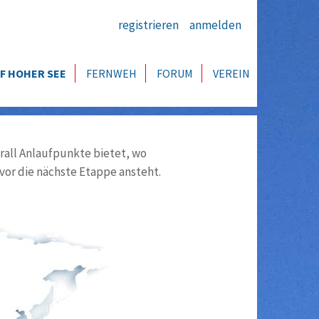
registrieren
anmelden
F HOHER SEE
FERNWEH
FORUM
VEREIN
all Anlaufpunkte bietet, wo
vor die nächste Etappe ansteht.