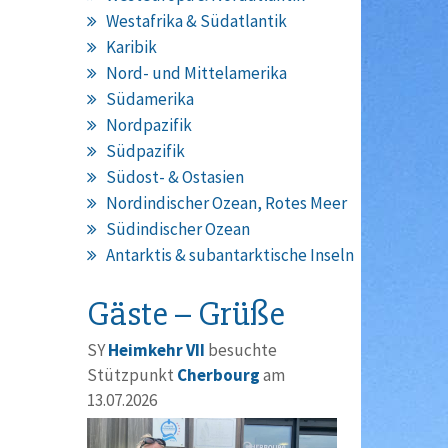
Westafrika & Südatlantik
Karibik
Nord- und Mittelamerika
Südamerika
Nordpazifik
Südpazifik
Südost- & Ostasien
Nordindischer Ozean, Rotes Meer
Südindischer Ozean
Antarktis & subantarktische Inseln
Gäste – Grüße
SY
Heimkehr VII
besuchte
Stützpunkt
Cherbourg
am
13.07.2026