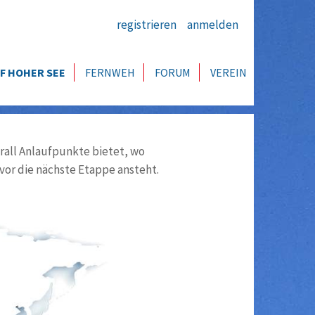
registrieren
anmelden
F HOHER SEE
FERNWEH
FORUM
VEREIN
all Anlaufpunkte bietet, wo
vor die nächste Etappe ansteht.