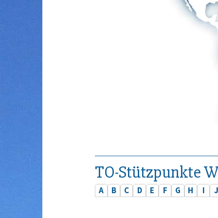
TO-Stützpunkte W
A
B
C
D
E
F
G
H
I