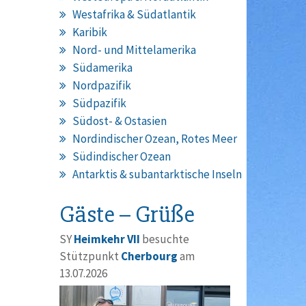
Westafrika & Südatlantik
Karibik
Nord- und Mittelamerika
Südamerika
Nordpazifik
Südpazifik
Südost- & Ostasien
Nordindischer Ozean, Rotes Meer
Südindischer Ozean
Antarktis & subantarktische Inseln
Gäste – Grüße
SY
Heimkehr VII
besuchte
Stützpunkt
Cherbourg
am
13.07.2026