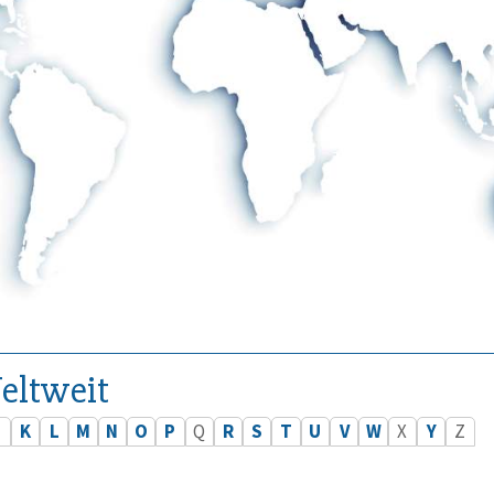
eltweit
J
K
L
M
N
O
P
Q
R
S
T
U
V
W
X
Y
Z