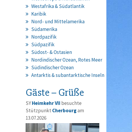
Westafrika & Südatlantik
Karibik
Nord- und Mittelamerika
Südamerika
Nordpazifik
Südpazifik
Südost- & Ostasien
Nordindischer Ozean, Rotes Meer
Südindischer Ozean
Antarktis & subantarktische Inseln
Gäste – Grüße
SY
Heimkehr VII
besuchte
Stützpunkt
Cherbourg
am
13.07.2026