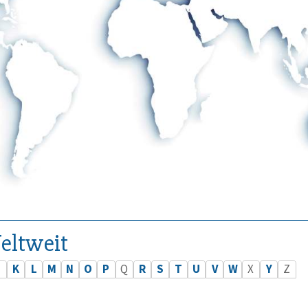
eltweit
J
K
L
M
N
O
P
Q
R
S
T
U
V
W
X
Y
Z