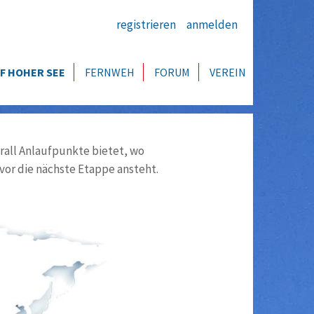
registrieren
anmelden
F HOHER SEE
FERNWEH
FORUM
VEREIN
all Anlaufpunkte bietet, wo
vor die nächste Etappe ansteht.