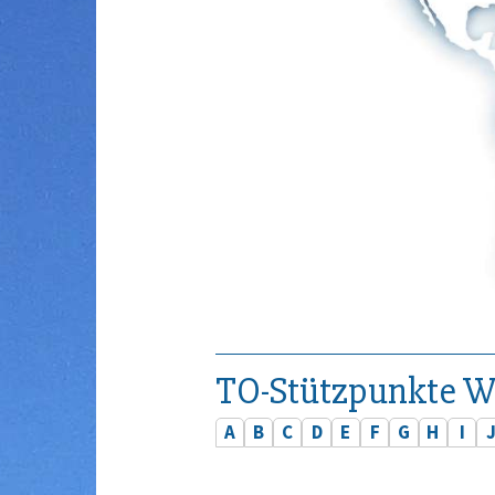
TO-Stützpunkte W
A
B
C
D
E
F
G
H
I