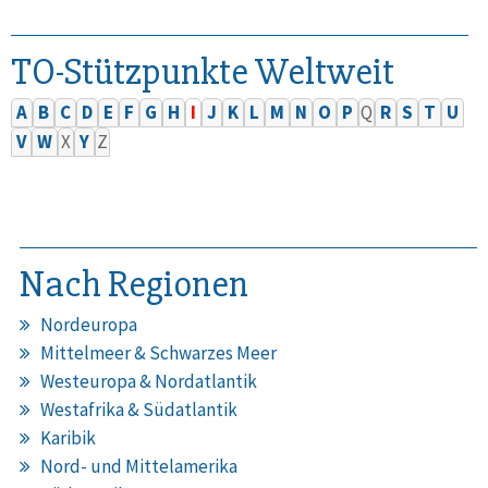
TO-Stützpunkte Weltweit
A
B
C
D
E
F
G
H
I
J
K
L
M
N
O
P
Q
R
S
T
U
V
W
X
Y
Z
Nach Regionen
Nordeuropa
Mittelmeer & Schwarzes Meer
Westeuropa & Nordatlantik
Westafrika & Südatlantik
Karibik
Nord- und Mittelamerika