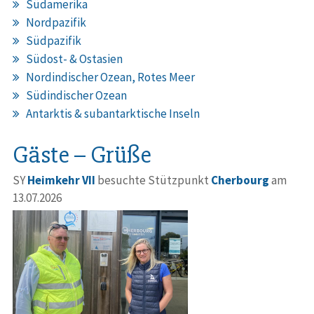
Südamerika
Nordpazifik
Südpazifik
Südost- & Ostasien
Nordindischer Ozean, Rotes Meer
Südindischer Ozean
Antarktis & subantarktische Inseln
Gäste – Grüße
SY
Heimkehr VII
besuchte Stützpunkt
Cherbourg
am
13.07.2026