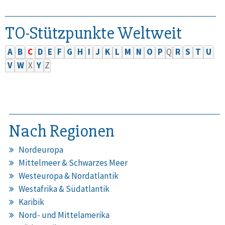
TO-Stützpunkte Weltweit
A
B
C
D
E
F
G
H
I
J
K
L
M
N
O
P
Q
R
S
T
U
V
W
X
Y
Z
Nach Regionen
Nordeuropa
Mittelmeer & Schwarzes Meer
Westeuropa & Nordatlantik
Westafrika & Südatlantik
Karibik
Nord- und Mittelamerika