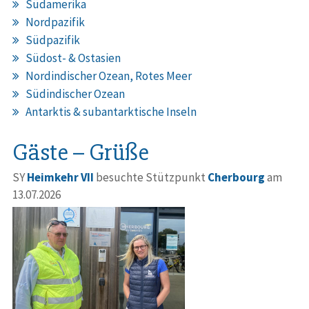
Südamerika
Nordpazifik
Südpazifik
Südost- & Ostasien
Nordindischer Ozean, Rotes Meer
Südindischer Ozean
Antarktis & subantarktische Inseln
Gäste – Grüße
SY
Heimkehr VII
besuchte Stützpunkt
Cherbourg
am
13.07.2026