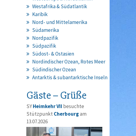
Westafrika & Südatlantik
Karibik
Nord- und Mittelamerika
Südamerika
Nordpazifik
Südpazifik
Südost- & Ostasien
Nordindischer Ozean, Rotes Meer
Südindischer Ozean
Antarktis & subantarktische Inseln
Gäste – Grüße
SY
Heimkehr VII
besuchte
Stützpunkt
Cherbourg
am
13.07.2026