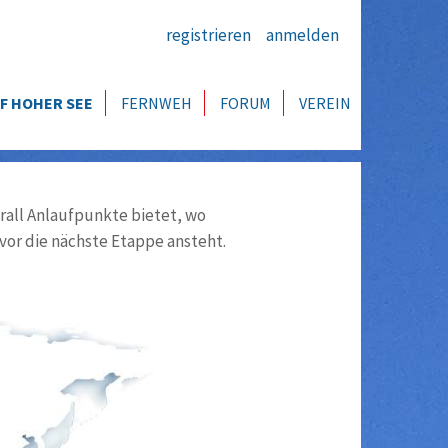
registrieren
anmelden
F HOHER SEE
FERNWEH
FORUM
VEREIN
all Anlaufpunkte bietet, wo
vor die nächste Etappe ansteht.