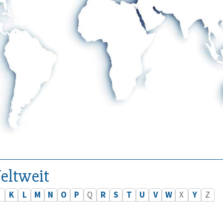
eltweit
J
K
L
M
N
O
P
Q
R
S
T
U
V
W
X
Y
Z