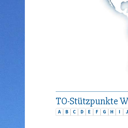
TO-Stützpunkte W
A
B
C
D
E
F
G
H
I