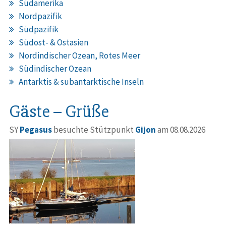
Südamerika
Nordpazifik
Südpazifik
Südost- & Ostasien
Nordindischer Ozean, Rotes Meer
Südindischer Ozean
Antarktis & subantarktische Inseln
Gäste – Grüße
SY
Pegasus
besuchte Stützpunkt
Gijon
am 08.08.2026