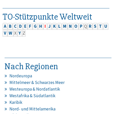
TO-Stützpunkte Weltweit
A
B
C
D
E
F
G
H
I
J
K
L
M
N
O
P
Q
R
S
T
U
V
W
X
Y
Z
Nach Regionen
Nordeuropa
Mittelmeer & Schwarzes Meer
Westeuropa & Nordatlantik
Westafrika & Südatlantik
Karibik
Nord- und Mittelamerika