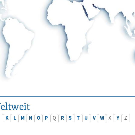
eltweit
J
K
L
M
N
O
P
Q
R
S
T
U
V
W
X
Y
Z