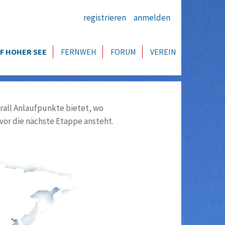
registrieren
anmelden
F HOHER SEE
FERNWEH
FORUM
VEREIN
all Anlaufpunkte bietet, wo
vor die nächste Etappe ansteht.