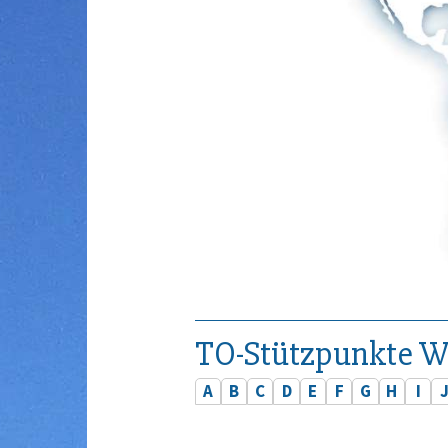
TO-Stützpunkte W
A
B
C
D
E
F
G
H
I