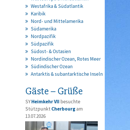
Westafrika & Südatlantik
Karibik
Nord- und Mittelamerika
Südamerika
Nordpazifik
Südpazifik
Südost- & Ostasien
Nordindischer Ozean, Rotes Meer
Südindischer Ozean
Antarktis & subantarktische Inseln
Gäste – Grüße
SY
Heimkehr VII
besuchte
Stützpunkt
Cherbourg
am
13.07.2026