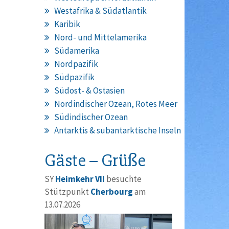
Westafrika & Südatlantik
Karibik
Nord- und Mittelamerika
Südamerika
Nordpazifik
Südpazifik
Südost- & Ostasien
Nordindischer Ozean, Rotes Meer
Südindischer Ozean
Antarktis & subantarktische Inseln
Gäste – Grüße
SY
Heimkehr VII
besuchte
Stützpunkt
Cherbourg
am
13.07.2026