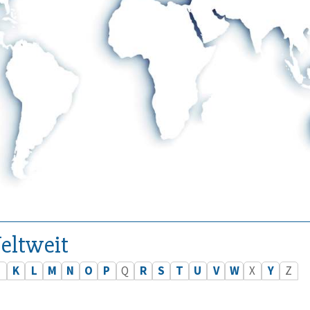
eltweit
J
K
L
M
N
O
P
Q
R
S
T
U
V
W
X
Y
Z