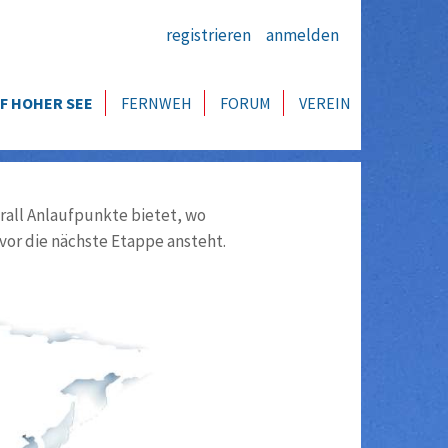
registrieren
anmelden
F HOHER SEE
FERNWEH
FORUM
VEREIN
all Anlaufpunkte bietet, wo
vor die nächste Etappe ansteht.