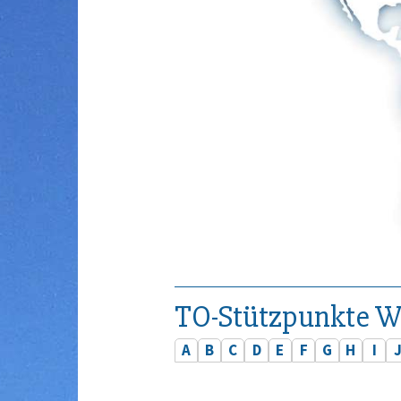
TO-Stützpunkte W
A
B
C
D
E
F
G
H
I