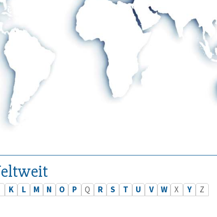
eltweit
J
K
L
M
N
O
P
Q
R
S
T
U
V
W
X
Y
Z