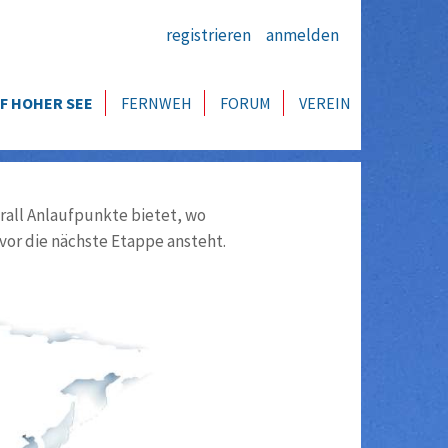
registrieren
anmelden
F HOHER SEE
FERNWEH
FORUM
VEREIN
all Anlaufpunkte bietet, wo
vor die nächste Etappe ansteht.