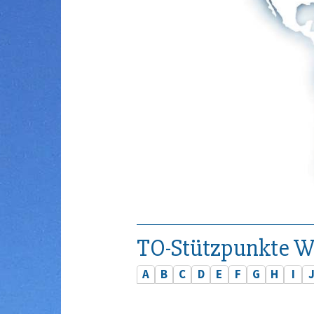
TO-Stützpunkte W
A
B
C
D
E
F
G
H
I