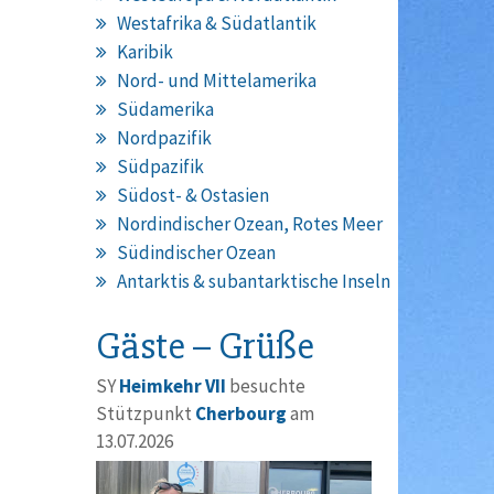
Westafrika & Südatlantik
Karibik
Nord- und Mittelamerika
Südamerika
Nordpazifik
Südpazifik
Südost- & Ostasien
Nordindischer Ozean, Rotes Meer
Südindischer Ozean
Antarktis & subantarktische Inseln
Gäste – Grüße
SY
Heimkehr VII
besuchte
Stützpunkt
Cherbourg
am
13.07.2026