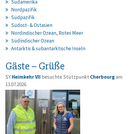
Südamerika
Nordpazifik
Südpazifik
Südost- & Ostasien
Nordindischer Ozean, Rotes Meer
Südindischer Ozean
Antarktis & subantarktische Inseln
Gäste – Grüße
SY
Heimkehr VII
besuchte Stützpunkt
Cherbourg
am
13.07.2026