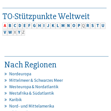
TO-Stützpunkte Weltweit
A
B
C
D
E
F
G
H
I
J
K
L
M
N
O
P
Q
R
S
T
U
V
W
X
Y
Z
Nach Regionen
Nordeuropa
Mittelmeer & Schwarzes Meer
Westeuropa & Nordatlantik
Westafrika & Südatlantik
Karibik
Nord- und Mittelamerika