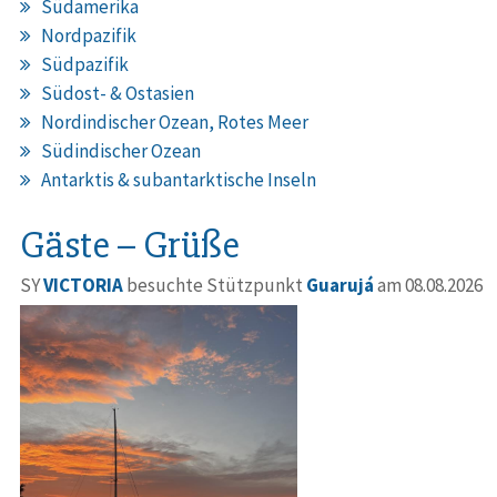
Südamerika
Nordpazifik
Südpazifik
Südost- & Ostasien
Nordindischer Ozean, Rotes Meer
Südindischer Ozean
Antarktis & subantarktische Inseln
Gäste – Grüße
SY
VICTORIA
besuchte Stützpunkt
Guarujá
am 08.08.2026