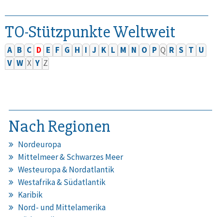
TO-Stützpunkte Weltweit
A
B
C
D
E
F
G
H
I
J
K
L
M
N
O
P
Q
R
S
T
U
V
W
X
Y
Z
Nach Regionen
Nordeuropa
Mittelmeer & Schwarzes Meer
Westeuropa & Nordatlantik
Westafrika & Südatlantik
Karibik
Nord- und Mittelamerika