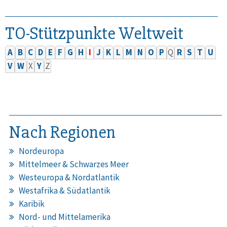
TO-Stützpunkte Weltweit
A
B
C
D
E
F
G
H
I
J
K
L
M
N
O
P
Q
R
S
T
U
V
W
X
Y
Z
Nach Regionen
Nordeuropa
Mittelmeer & Schwarzes Meer
Westeuropa & Nordatlantik
Westafrika & Südatlantik
Karibik
Nord- und Mittelamerika