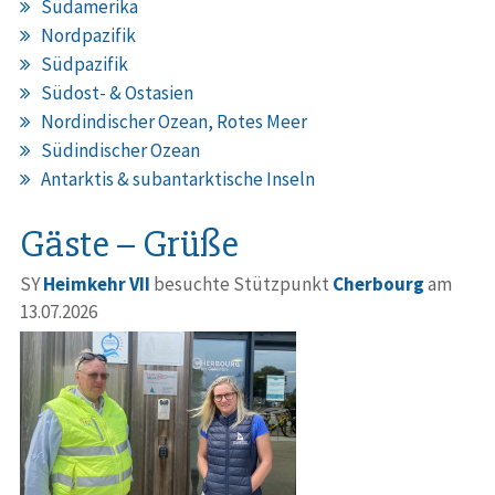
Südamerika
Nordpazifik
Südpazifik
Südost- & Ostasien
Nordindischer Ozean, Rotes Meer
Südindischer Ozean
Antarktis & subantarktische Inseln
Gäste – Grüße
SY
Heimkehr VII
besuchte Stützpunkt
Cherbourg
am
13.07.2026