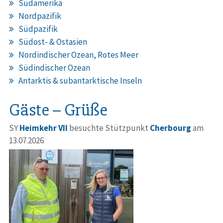
Südamerika
Nordpazifik
Südpazifik
Südost- & Ostasien
Nordindischer Ozean, Rotes Meer
Südindischer Ozean
Antarktis & subantarktische Inseln
Gäste – Grüße
SY
Heimkehr VII
besuchte Stützpunkt
Cherbourg
am
13.07.2026