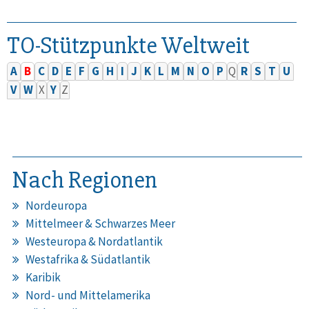
TO-Stützpunkte Weltweit
A
B
C
D
E
F
G
H
I
J
K
L
M
N
O
P
Q
R
S
T
U
V
W
X
Y
Z
Nach Regionen
Nordeuropa
Mittelmeer & Schwarzes Meer
Westeuropa & Nordatlantik
Westafrika & Südatlantik
Karibik
Nord- und Mittelamerika