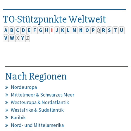
TO-Stützpunkte Weltweit
A
B
C
D
E
F
G
H
I
J
K
L
M
N
O
P
Q
R
S
T
U
V
W
X
Y
Z
Nach Regionen
Nordeuropa
Mittelmeer & Schwarzes Meer
Westeuropa & Nordatlantik
Westafrika & Südatlantik
Karibik
Nord- und Mittelamerika