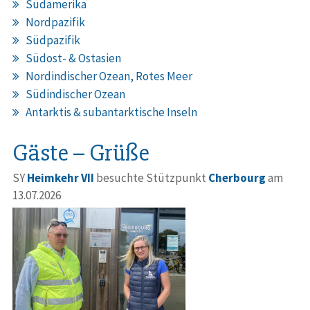
Südamerika
Nordpazifik
Südpazifik
Südost- & Ostasien
Nordindischer Ozean, Rotes Meer
Südindischer Ozean
Antarktis & subantarktische Inseln
Gäste – Grüße
SY
Heimkehr VII
besuchte Stützpunkt
Cherbourg
am
13.07.2026