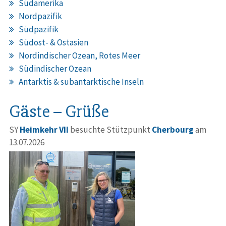
Südamerika
Nordpazifik
Südpazifik
Südost- & Ostasien
Nordindischer Ozean, Rotes Meer
Südindischer Ozean
Antarktis & subantarktische Inseln
Gäste – Grüße
SY
Heimkehr VII
besuchte Stützpunkt
Cherbourg
am
13.07.2026