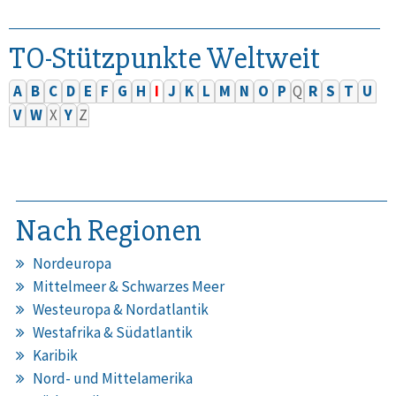
TO-Stützpunkte Weltweit
A
B
C
D
E
F
G
H
I
J
K
L
M
N
O
P
Q
R
S
T
U
V
W
X
Y
Z
Nach Regionen
Nordeuropa
Mittelmeer & Schwarzes Meer
Westeuropa & Nordatlantik
Westafrika & Südatlantik
Karibik
Nord- und Mittelamerika