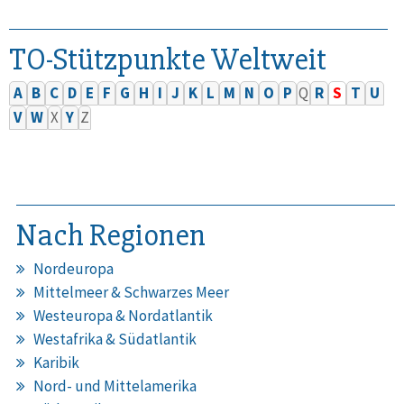
TO-Stützpunkte Weltweit
A
B
C
D
E
F
G
H
I
J
K
L
M
N
O
P
Q
R
S
T
U
V
W
X
Y
Z
Nach Regionen
Nordeuropa
Mittelmeer & Schwarzes Meer
Westeuropa & Nordatlantik
Westafrika & Südatlantik
Karibik
Nord- und Mittelamerika