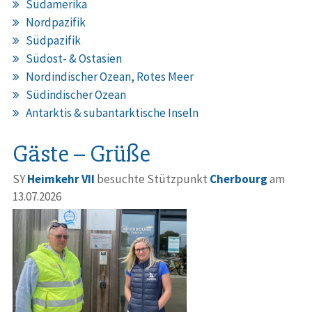
Südamerika
Nordpazifik
Südpazifik
Südost- & Ostasien
Nordindischer Ozean, Rotes Meer
Südindischer Ozean
Antarktis & subantarktische Inseln
Gäste – Grüße
SY
Heimkehr VII
besuchte Stützpunkt
Cherbourg
am
13.07.2026