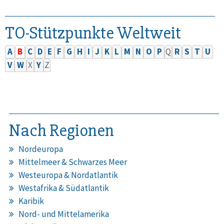
TO-Stützpunkte Weltweit
A
B
C
D
E
F
G
H
I
J
K
L
M
N
O
P
Q
R
S
T
U
V
W
X
Y
Z
Nach Regionen
Nordeuropa
Mittelmeer & Schwarzes Meer
Westeuropa & Nordatlantik
Westafrika & Südatlantik
Karibik
Nord- und Mittelamerika