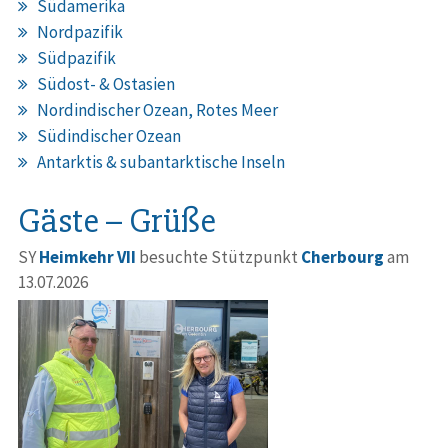
Südamerika
Nordpazifik
Südpazifik
Südost- & Ostasien
Nordindischer Ozean, Rotes Meer
Südindischer Ozean
Antarktis & subantarktische Inseln
Gäste – Grüße
SY
Heimkehr VII
besuchte Stützpunkt
Cherbourg
am
13.07.2026