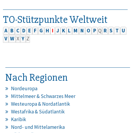
TO-Stützpunkte Weltweit
A
B
C
D
E
F
G
H
I
J
K
L
M
N
O
P
Q
R
S
T
U
V
W
X
Y
Z
Nach Regionen
Nordeuropa
Mittelmeer & Schwarzes Meer
Westeuropa & Nordatlantik
Westafrika & Südatlantik
Karibik
Nord- und Mittelamerika