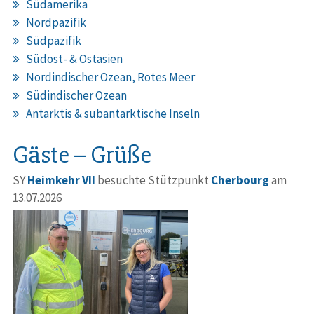
Südamerika
Nordpazifik
Südpazifik
Südost- & Ostasien
Nordindischer Ozean, Rotes Meer
Südindischer Ozean
Antarktis & subantarktische Inseln
Gäste – Grüße
SY
Heimkehr VII
besuchte Stützpunkt
Cherbourg
am
13.07.2026