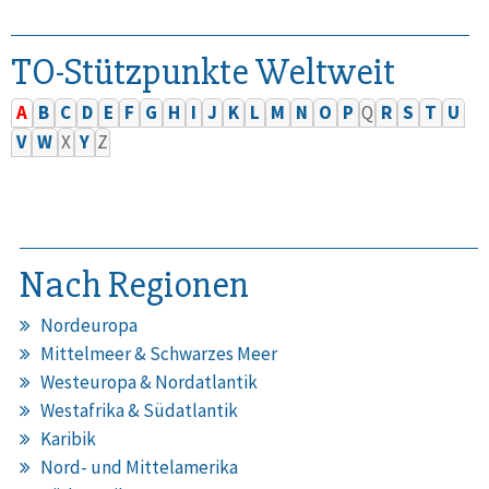
TO-Stützpunkte Weltweit
A
B
C
D
E
F
G
H
I
J
K
L
M
N
O
P
Q
R
S
T
U
V
W
X
Y
Z
Nach Regionen
Nordeuropa
Mittelmeer & Schwarzes Meer
Westeuropa & Nordatlantik
Westafrika & Südatlantik
Karibik
Nord- und Mittelamerika