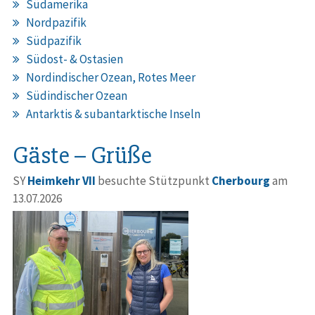
Südamerika
Nordpazifik
Südpazifik
Südost- & Ostasien
Nordindischer Ozean, Rotes Meer
Südindischer Ozean
Antarktis & subantarktische Inseln
Gäste – Grüße
SY
Heimkehr VII
besuchte Stützpunkt
Cherbourg
am
13.07.2026