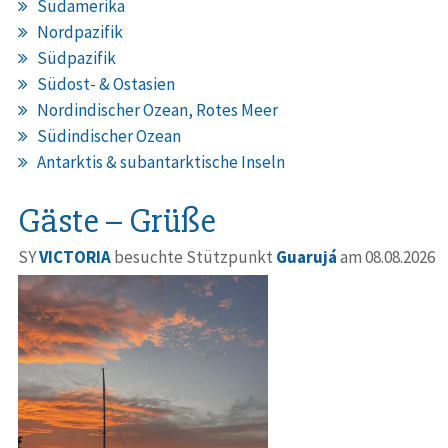
Südamerika
Nordpazifik
Südpazifik
Südost- & Ostasien
Nordindischer Ozean, Rotes Meer
Südindischer Ozean
Antarktis & subantarktische Inseln
Gäste – Grüße
SY
VICTORIA
besuchte Stützpunkt
Guarujá
am 08.08.2026