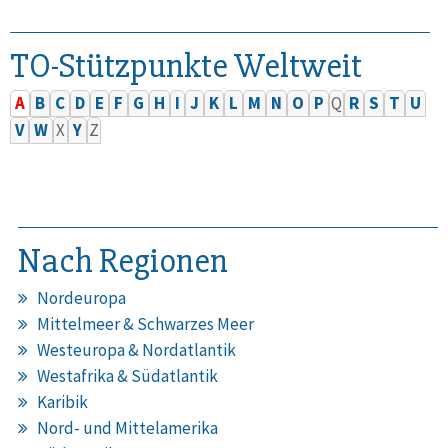
TO-Stützpunkte Weltweit
A
B
C
D
E
F
G
H
I
J
K
L
M
N
O
P
Q
R
S
T
U
V
W
X
Y
Z
Nach Regionen
Nordeuropa
Mittelmeer & Schwarzes Meer
Westeuropa & Nordatlantik
Westafrika & Südatlantik
Karibik
Nord- und Mittelamerika