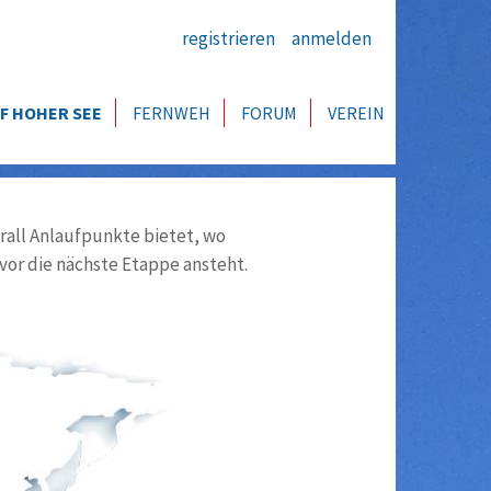
registrieren
anmelden
F HOHER SEE
FERNWEH
FORUM
VEREIN
all Anlaufpunkte bietet, wo
vor die nächste Etappe ansteht.