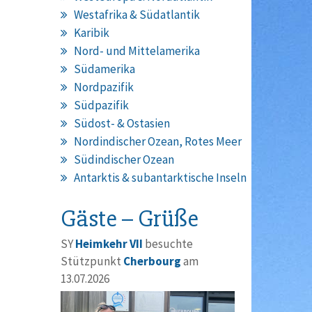
Westafrika & Südatlantik
Karibik
Nord- und Mittelamerika
Südamerika
Nordpazifik
Südpazifik
Südost- & Ostasien
Nordindischer Ozean, Rotes Meer
Südindischer Ozean
Antarktis & subantarktische Inseln
Gäste – Grüße
SY
Heimkehr VII
besuchte
Stützpunkt
Cherbourg
am
13.07.2026