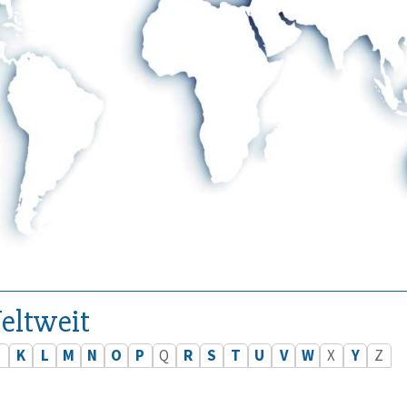
eltweit
J
K
L
M
N
O
P
Q
R
S
T
U
V
W
X
Y
Z