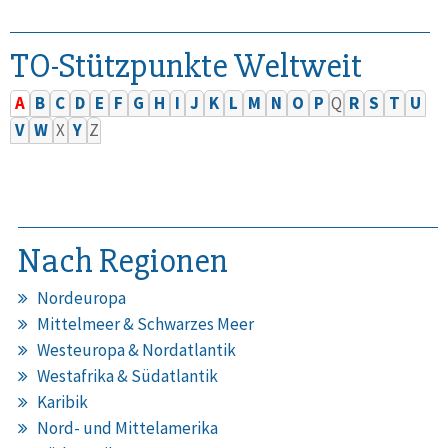
TO-Stützpunkte Weltweit
A
B
C
D
E
F
G
H
I
J
K
L
M
N
O
P
Q
R
S
T
U
V
W
X
Y
Z
Nach Regionen
Nordeuropa
Mittelmeer & Schwarzes Meer
Westeuropa & Nordatlantik
Westafrika & Südatlantik
Karibik
Nord- und Mittelamerika