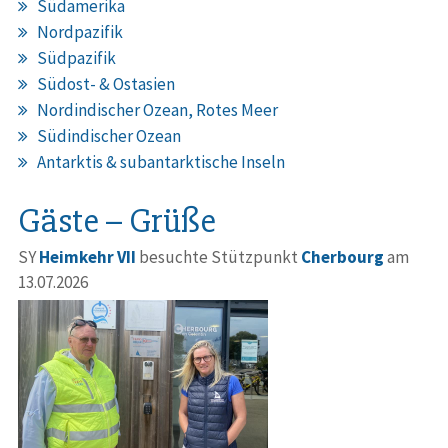
Südamerika
Nordpazifik
Südpazifik
Südost- & Ostasien
Nordindischer Ozean, Rotes Meer
Südindischer Ozean
Antarktis & subantarktische Inseln
Gäste – Grüße
SY
Heimkehr VII
besuchte Stützpunkt
Cherbourg
am
13.07.2026