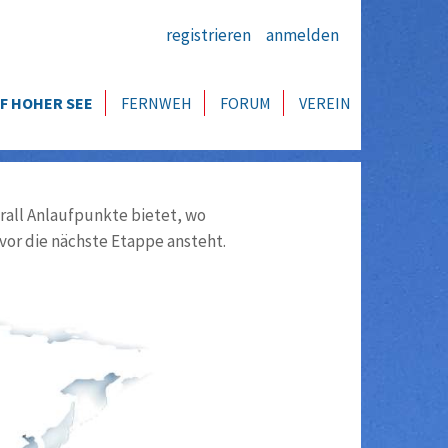
registrieren
anmelden
F HOHER SEE
FERNWEH
FORUM
VEREIN
all Anlaufpunkte bietet, wo
vor die nächste Etappe ansteht.