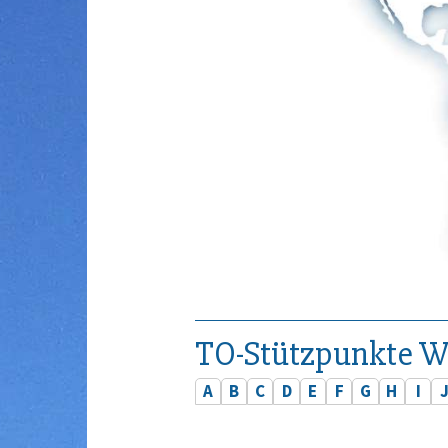
TO-Stützpunkte W
A
B
C
D
E
F
G
H
I