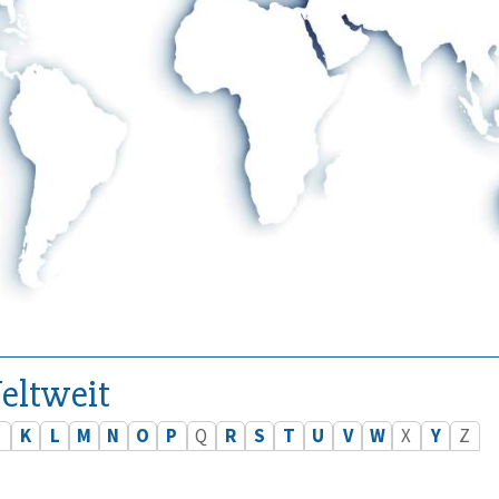
eltweit
J
K
L
M
N
O
P
Q
R
S
T
U
V
W
X
Y
Z