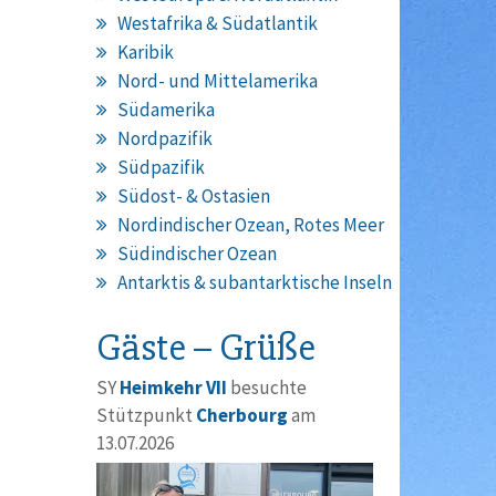
Westafrika & Südatlantik
Karibik
Nord- und Mittelamerika
Südamerika
Nordpazifik
Südpazifik
Südost- & Ostasien
Nordindischer Ozean, Rotes Meer
Südindischer Ozean
Antarktis & subantarktische Inseln
Gäste – Grüße
SY
Heimkehr VII
besuchte
Stützpunkt
Cherbourg
am
13.07.2026