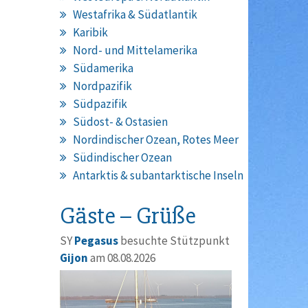
Westafrika & Südatlantik
Karibik
Nord- und Mittelamerika
Südamerika
Nordpazifik
Südpazifik
Südost- & Ostasien
Nordindischer Ozean, Rotes Meer
Südindischer Ozean
Antarktis & subantarktische Inseln
Gäste – Grüße
SY
Pegasus
besuchte Stützpunkt
Gijon
am 08.08.2026