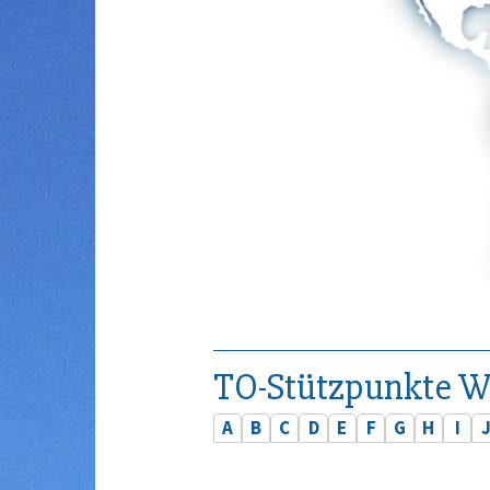
TO-Stützpunkte W
A
B
C
D
E
F
G
H
I