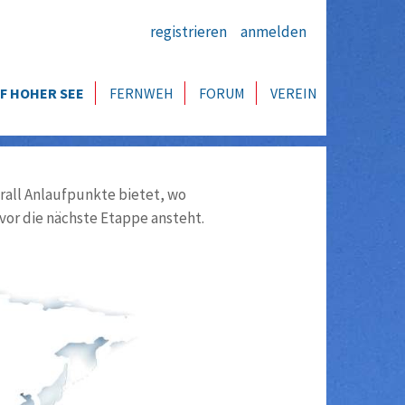
registrieren
anmelden
F HOHER SEE
FERNWEH
FORUM
VEREIN
all Anlaufpunkte bietet, wo
vor die nächste Etappe ansteht.