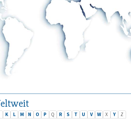
eltweit
J
K
L
M
N
O
P
Q
R
S
T
U
V
W
X
Y
Z