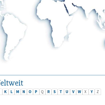
eltweit
J
K
L
M
N
O
P
Q
R
S
T
U
V
W
X
Y
Z