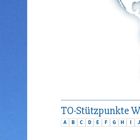
TO-Stützpunkte W
A
B
C
D
E
F
G
H
I