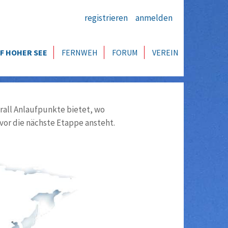
registrieren
anmelden
F HOHER SEE
FERNWEH
FORUM
VEREIN
all Anlaufpunkte bietet, wo
vor die nächste Etappe ansteht.