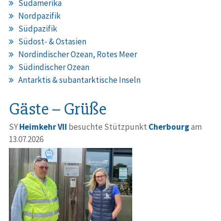
Südamerika
Nordpazifik
Südpazifik
Südost- & Ostasien
Nordindischer Ozean, Rotes Meer
Südindischer Ozean
Antarktis & subantarktische Inseln
Gäste – Grüße
SY
Heimkehr VII
besuchte Stützpunkt
Cherbourg
am
13.07.2026