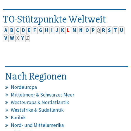
TO-Stützpunkte Weltweit
A
B
C
D
E
F
G
H
I
J
K
L
M
N
O
P
Q
R
S
T
U
V
W
X
Y
Z
Nach Regionen
Nordeuropa
Mittelmeer & Schwarzes Meer
Westeuropa & Nordatlantik
Westafrika & Südatlantik
Karibik
Nord- und Mittelamerika