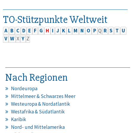
TO-Stützpunkte Weltweit
A
B
C
D
E
F
G
H
I
J
K
L
M
N
O
P
Q
R
S
T
U
V
W
X
Y
Z
Nach Regionen
Nordeuropa
Mittelmeer & Schwarzes Meer
Westeuropa & Nordatlantik
Westafrika & Südatlantik
Karibik
Nord- und Mittelamerika