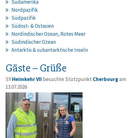
Südamerika
Nordpazifik
Südpazifik
Südost- & Ostasien
Nordindischer Ozean, Rotes Meer
Südindischer Ozean
Antarktis & subantarktische Inseln
Gäste – Grüße
SY
Heimkehr VII
besuchte Stützpunkt
Cherbourg
am
13.07.2026