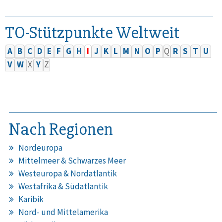
TO-Stützpunkte Weltweit
A
B
C
D
E
F
G
H
I
J
K
L
M
N
O
P
Q
R
S
T
U
V
W
X
Y
Z
Nach Regionen
Nordeuropa
Mittelmeer & Schwarzes Meer
Westeuropa & Nordatlantik
Westafrika & Südatlantik
Karibik
Nord- und Mittelamerika