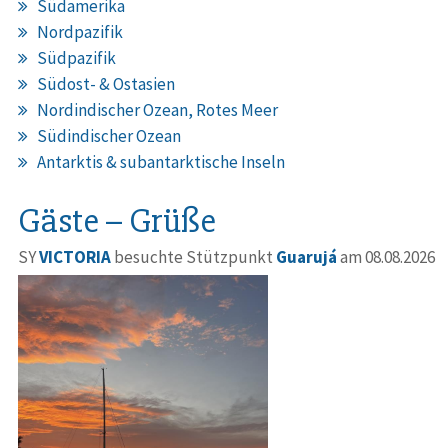
Südamerika
Nordpazifik
Südpazifik
Südost- & Ostasien
Nordindischer Ozean, Rotes Meer
Südindischer Ozean
Antarktis & subantarktische Inseln
Gäste – Grüße
SY
VICTORIA
besuchte Stützpunkt
Guarujá
am 08.08.2026